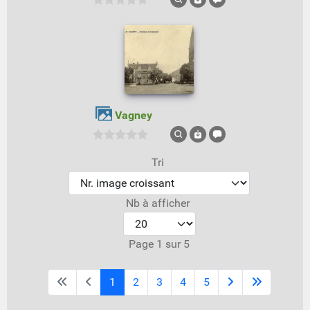
Vagney
Tri
Nb à afficher
Page 1 sur 5
1
2
3
4
5