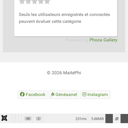
Seuls les utilisateurs enregistrés et connectés
peuvent évaluer cette catégorie
Powered by
Phoca Gallery
© 2026 MaïtéPhi
Facebook
Généaanet
Instagram
231ms
5.66MB
48
2
易歪歪
易翻译
比特浏览器
美洽