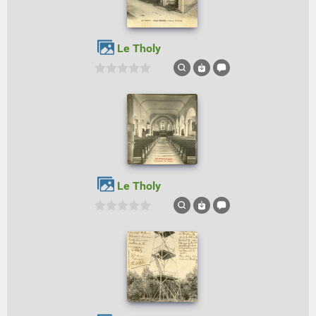
Le Tholy
Le Tholy