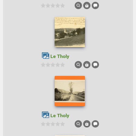
Le Tholy
Le Tholy