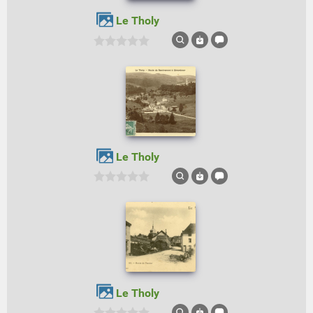
Le Tholy
Le Tholy
Le Tholy