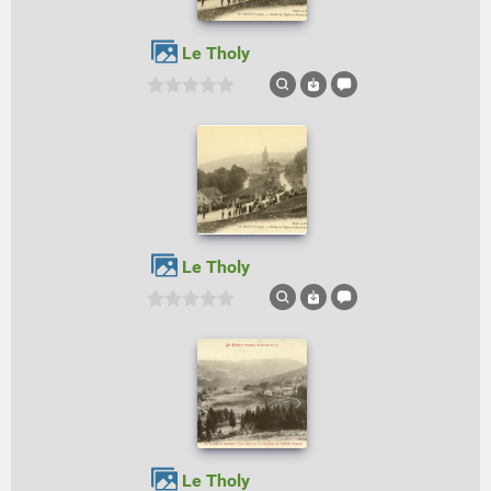
Le Tholy
Le Tholy
Le Tholy