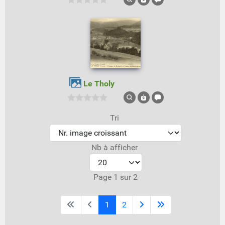
Le Tholy
Tri
Nb à afficher
Page 1 sur 2
1
2