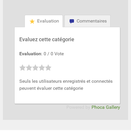
Evaluation
Commentaires
Evaluez cette catégorie
Evaluation
: 0 / 0 Vote
Seuls les utilisateurs enregistrés et connectés
peuvent évaluer cette catégorie
Powered by
Phoca Gallery