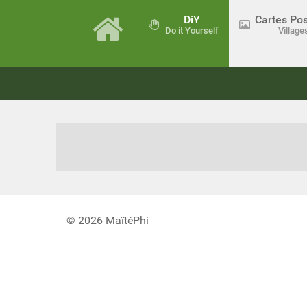
DiY
Cartes Pos
Do it Yourself
Village
© 2026 MaïtéPhi