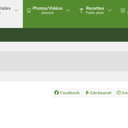
tales
Photos/Vidéos
Recettes
s
Abonné
Petits plats
Facebook
Généaanet
In