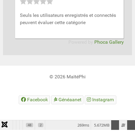
Seuls les utilisateurs enregistrés et connectés
peuvent évaluer cette catégorie
Powered by
Phoca Gallery
© 2026 MaïtéPhi
Facebook
Généaanet
Instagram
269ms
5.672MB
48
2
旺商聊
旺商聊
旺商聊
QuickQ
汽水音乐